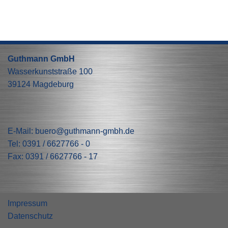
Guthmann GmbH
Wasserkunststraße 100
39124 Magdeburg
E-Mail:
buero@guthmann-gmbh.de
Tel:
0391 / 6627766 - 0
Fax: 0391 / 6627766 - 17
Impressum
Datenschutz